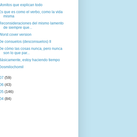
Monitos que explican todo
Es que es como el verbo, como la vida
misma
Reconsideraciones del mismo lamento
de siempre que...
Worst cover version
De consuelos (desconsuelos) II
De cómo las cosas nunca, pero nunca
son lo que par...
Básicamente, estoy haciendo tiempo
Dosmilochomil
07
(59)
06
(43)
05
(146)
04
(84)