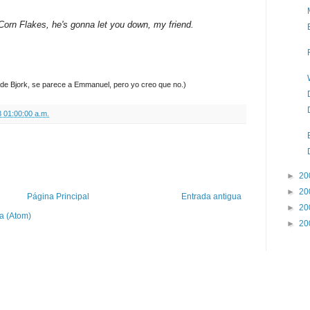
Corn Flakes, he's gonna let you down, my friend.
 de Bjork, se parece a Emmanuel, pero yo creo que no.)
 01:00:00 a.m.
►
20
►
20
Página Principal
Entrada antigua
►
20
a (Atom)
►
20