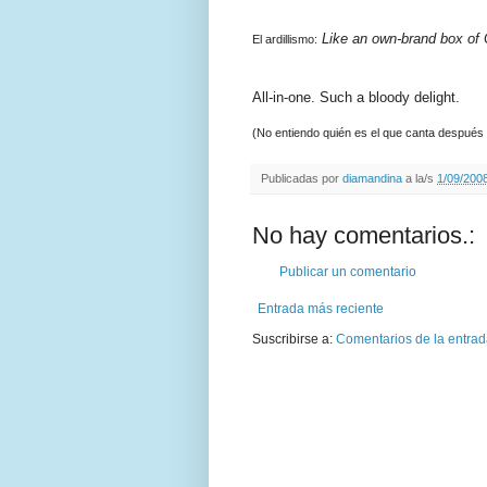
Like an own-brand box of 
El ardillismo:
All-in-one. Such a bloody delight.
(No entiendo quién es el que canta después
Publicadas por
diamandina
a la/s
1/09/2008
No hay comentarios.:
Publicar un comentario
Entrada más reciente
Suscribirse a:
Comentarios de la entrad