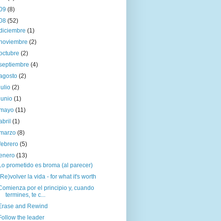
09
(8)
08
(52)
diciembre
(1)
noviembre
(2)
octubre
(2)
septiembre
(4)
agosto
(2)
julio
(2)
junio
(1)
mayo
(11)
abril
(1)
marzo
(8)
febrero
(5)
enero
(13)
Lo prometido es broma (al parecer)
(Re)volver la vida - for what it's worth
Comienza por el principio y, cuando
termines, te c...
Erase and Rewind
Follow the leader