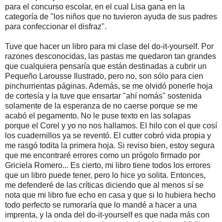
para el concurso escolar, en el cual Lisa gana en la
categoría de "los niños que no tuvieron ayuda de sus padres
para confeccionar el disfraz".
Tuve que hacer un libro para mi clase del do-it-yourself. Por
razones desconocidas, las pastas me quedaron tan grandes
que cualquiera pensaría que están destinadas a cubrir un
Pequeño Larousse Ilustrado, pero no, son sólo para cien
pinchurrientas páginas. Además, se me olvidó ponerle hoja
de cortesía y la tuve que ensartar "ahí nomás" sostenida
solamente de la esperanza de no caerse porque se me
acabó el pegamento. No le puse texto en las solapas
porque el Corel y yo no nos hallamos. El hilo con el que cosí
los cuadernillos ya se reventó. El cutter cobró vida propia y
me rasgó todita la primera hoja. Si reviso bien, estoy segura
que me encontraré errores como un prógolo firmado por
Griciela Romero... Es cierto, mi libro tiene todos los errores
que un libro puede tener, pero lo hice yo solita. Entonces,
me defenderé de las críticas diciendo que al menos sí se
nota que mi libro fue echo en casa y que si lo hubiera hecho
todo perfecto se rumoraría que lo mandé a hacer a una
imprenta, y la onda del do-it-yourself es que nada más con