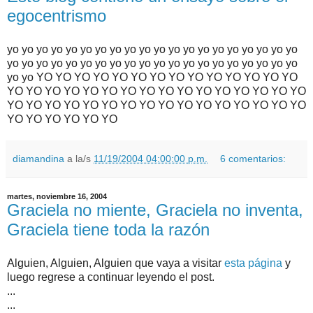
egocentrismo
yo yo yo yo yo yo yo yo yo yo yo yo yo yo yo yo yo yo yo yo
yo yo yo yo yo yo yo yo yo yo yo yo yo yo yo yo yo yo yo yo
yo yo YO YO YO YO YO YO YO YO YO YO YO YO YO YO
YO YO YO YO YO YO YO YO YO YO YO YO YO YO YO YO
YO YO YO YO YO YO YO YO YO YO YO YO YO YO YO YO
YO YO YO YO YO YO
diamandina
a la/s
11/19/2004 04:00:00 p.m.
6 comentarios:
martes, noviembre 16, 2004
Graciela no miente, Graciela no inventa,
Graciela tiene toda la razón
Alguien, Alguien, Alguien que vaya a visitar
esta página
y
luego regrese a continuar leyendo el post.
...
...