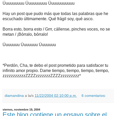
Úuuuuuuuu Úuuuuuuuu Úuuuuuuuuuu
Hay un post que pudo más que todas las palabras que he
escuchado últimamente. Qué frágil soy, qué asco.
Borra esto, borra esto / Grrr, cállense, pinches voces, no se
metan / ¡Bórralo, bórralo!
Úuuuuuu Úuuuuuu Úuuuuuu
*Perdón, Cha, te debo el post prometido para satisfacer tu
infinito amor propio. Dame tiempo, tiempo, tiempo, tiempo,
zzzzzzzzzzzZZZZzzzzzzzZZZZzzzzzzzzz*
diamandina
a la/s
11/22/2004 02:10:00 p.m.
6 comentarios:
viernes, noviembre 19, 2004
Este blog contiene un ensayo sobre el