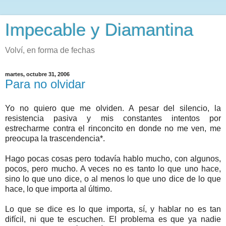
Impecable y Diamantina
Volví, en forma de fechas
martes, octubre 31, 2006
Para no olvidar
Yo no quiero que me olviden. A pesar del silencio, la
resistencia pasiva y mis constantes intentos por
estrecharme contra el rinconcito en donde no me ven, me
preocupa la trascendencia*.
Hago pocas cosas pero todavía hablo mucho, con algunos,
pocos, pero mucho. A veces no es tanto lo que uno hace,
sino lo que uno dice, o al menos lo que uno dice de lo que
hace, lo que importa al último.
Lo que se dice es lo que importa, sí, y hablar no es tan
difícil, ni que te escuchen. El problema es que ya nadie