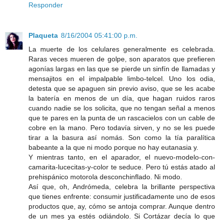
Responder
Plaqueta
8/16/2004 05:41:00 p.m.
La muerte de los celulares generalmente es celebrada.
Raras veces mueren de golpe, son aparatos que prefieren
agonías largas en las que se pierde un sinfín de llamadas y
mensajitos en el impalpable limbo-telcel. Uno los odia,
detesta que se apaguen sin previo aviso, que se les acabe
la batería en menos de un día, que hagan ruidos raros
cuando nadie se los solicita, que no tengan señal a menos
que te pares en la punta de un rascacielos con un cable de
cobre en la mano. Pero todavía sirven, y no se les puede
tirar a la basura así nomás. Son como la tía paralítica
babeante a la que ni modo porque no hay eutanasia y.
Y mientras tanto, en el aparador, el nuevo-modelo-con-
camarita-lucecitas-y-color te seduce. Pero tú estás atado al
prehispánico motorola desconchinflado. Ni modo.
Así que, oh, Andrómeda, celebra la brillante perspectiva
que tienes enfrente: consumir justificadamente uno de esos
productos que, ay, cómo se antoja comprar. Aunque dentro
de un mes ya estés odiándolo. Si Cortázar decía lo que