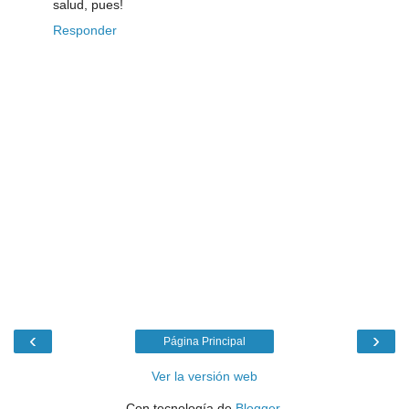
salud, pues!
Responder
‹
›
Página Principal
Ver la versión web
Con tecnología de
Blogger
.