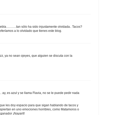
a.............tan sólo ha sido injustamente olvidada.. Tacos?
referíamos a lo olvidado que tienes este blog.
zzz, ya no sean ojeyes, que alguien se discuta con la
. ay, es azul y se llama Flavia, no se le puede pedir nada
 que les doy espacio para que sigan hablando de tacos y
espiertan en uno emociones horribles, como Matamoros o
ganador ¡Nayarit!