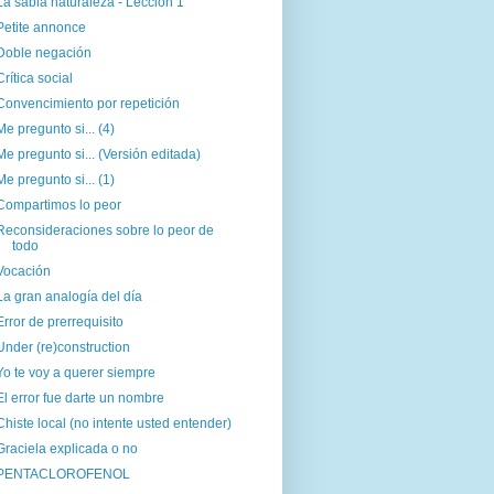
La sabia naturaleza - Lección 1
Petite annonce
Doble negación
Crítica social
Convencimiento por repetición
Me pregunto si... (4)
Me pregunto si... (Versión editada)
Me pregunto si... (1)
Compartimos lo peor
Reconsideraciones sobre lo peor de
todo
Vocación
La gran analogía del día
Error de prerrequisito
Under (re)construction
Yo te voy a querer siempre
El error fue darte un nombre
Chiste local (no intente usted entender)
Graciela explicada o no
PENTACLOROFENOL