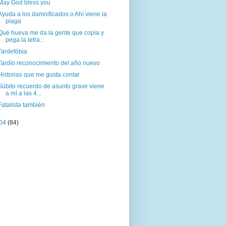
May God bless you
Ayuda a los damnificados o Ahí viene la
plaga
Qué hueva me da la gente que copia y
pega la letra...
Tardefóbia
Tardío reconocimiento del año nuevo
Historias que me gusta contar
Súbito recuerdo de asunto grave viene
a mí a las 4...
Fatalista también
04
(84)