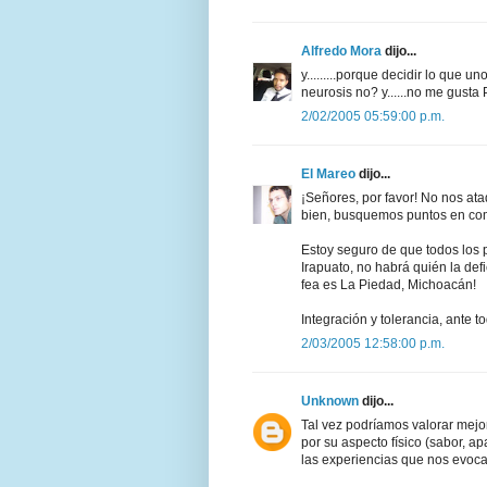
Alfredo Mora
dijo...
y.........porque decidir lo que u
neurosis no? y......no me gusta
2/02/2005 05:59:00 p.m.
El Mareo
dijo...
¡Señores, por favor! No nos a
bien, busquemos puntos en co
Estoy seguro de que todos los 
Irapuato, no habrá quién la d
fea es La Piedad, Michoacán!
Integración y tolerancia, ante t
2/03/2005 12:58:00 p.m.
Unknown
dijo...
Tal vez podríamos valorar mejor
por su aspecto físico (sabor, ap
las experiencias que nos evoca