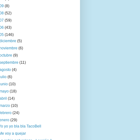
09
(8)
08
(52)
07
(59)
06
(43)
05
(146)
diciembre
(5)
noviembre
(6)
octubre
(9)
septiembre
(11)
agosto
(4)
julio
(6)
junio
(10)
mayo
(18)
abril
(14)
marzo
(10)
febrero
(24)
enero
(29)
Yo yo yo bla bla TacoBell
Me voy a quejar