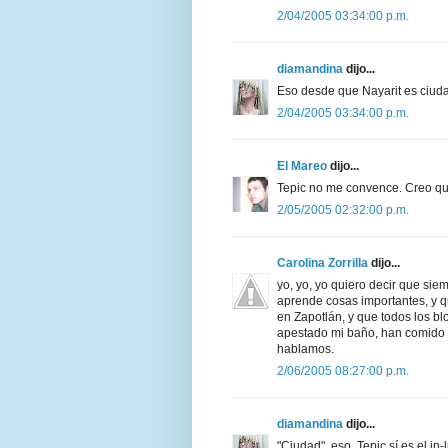
2/04/2005 03:34:00 p.m.
diamandina
dijo...
Eso desde que Nayarit es ciudad
2/04/2005 03:34:00 p.m.
El Mareo
dijo...
Tepic no me convence. Creo qu
2/05/2005 02:32:00 p.m.
Carolina Zorrilla
dijo...
yo, yo, yo quiero decir que sie
aprende cosas importantes, y q
en Zapotlán, y que todos los 
apestado mi baño, han comido e
hablamos.
2/06/2005 08:27:00 p.m.
diamandina
dijo...
"Ciudad", eso. Tepic sí es el in