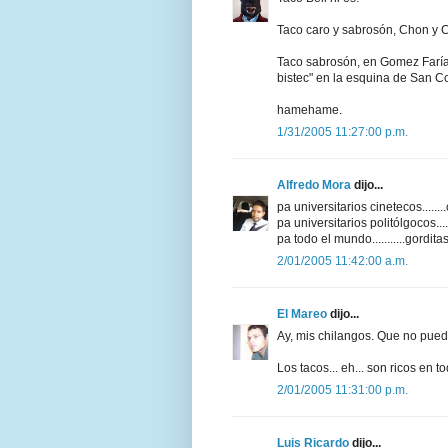
Taco caro y sabrosón, Chon y 
Taco sabrosón, en Gomez Faría
bistec" en la esquina de San C
hamehame.
1/31/2005 11:27:00 p.m.
Alfredo Mora
dijo...
pa universitarios cinetecos......
pa universitarios politólgocos...
pa todo el mundo...........gordi
2/01/2005 11:42:00 a.m.
El Mareo
dijo...
Ay, mis chilangos. Que no puede
Los tacos... eh... son ricos en t
2/01/2005 11:31:00 p.m.
Luis Ricardo
dijo...