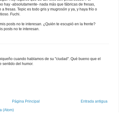
no hay -absolutamente- nada más que fábricas de fresas,
a fresas. Tepic es todo gris y mugrosón y ya, y haya frío o
tioso. Fuchi.
 mis posts no te interesan. ¿Quién te escupió en la frente?
 posts no te interesan.
piqueño cuando hablamos de su "ciudad". Qué bueno que el
e sentido del humor.
Página Principal
Entrada antigua
a (Atom)