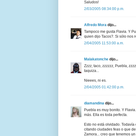
Saludos!
2/03/2005 08:34:00 p.m.
Alfredo Mora
dijo...
Tampoco me gusta Flavia. Y Puebl
quien dijo Tacos?. Si sólo nos 
2/04/2005 11:53:00 a.m.
Malakatonche
dijo...
Zzzz, taco, zzzzzz, Puebla, zzz
taquiza...
Nieees, ni es.
2/04/2005 01:42:00 p.m.
diamandina
dijo...
Puebla es muy bonito. Y Flavia..
más. Ella es toda perfecta.
Esto no está olvidado. Todavía
citando ciudades feas o que d
Zamora... creo que tenemos un 