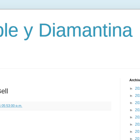
le y Diamantina
Archiv
►
20
ell
►
20
►
20
 05:53:00 p.m.
►
20
►
20
►
20
►
20
►
20