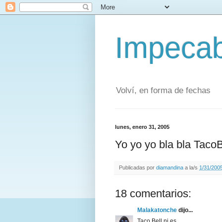
Impecab
Volví, en forma de fechas
lunes, enero 31, 2005
Yo yo yo bla bla TacoB
Publicadas por
diamandina
a la/s
1/31/2005
18 comentarios:
Malakatonche
dijo...
Taco Bell ni es.