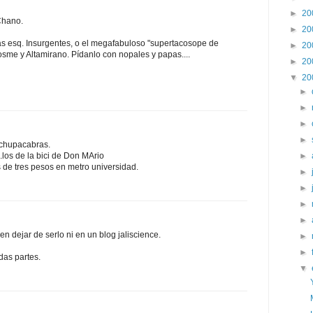
►
20
Chano.
►
20
s esq. Insurgentes, o el megafabuloso "supertacosope de
►
20
osme y Altamirano. Pídanlo con nopales y papas....
►
20
▼
20
►
►
►
►
..chupacabras.
..los de la bici de Don MArio
►
tas de tres pesos en metro universidad.
►
►
►
►
n dejar de serlo ni en un blog jaliscience.
►
►
odas partes.
▼