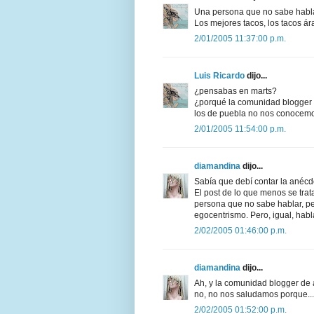
Una persona que no sabe hablar
Los mejores tacos, los tacos ár
2/01/2005 11:37:00 p.m.
Luis Ricardo
dijo...
¿pensabas en marts?
¿porqué la comunidad blogger
los de puebla no nos conocemo
2/01/2005 11:54:00 p.m.
diamandina
dijo...
Sabía que debí contar la anécd
El post de lo que menos se tra
persona que no sabe hablar, pe
egocentrismo. Pero, igual, habl
2/02/2005 01:46:00 p.m.
diamandina
dijo...
Ah, y la comunidad blogger de 
no, no nos saludamos porque... 
2/02/2005 01:52:00 p.m.