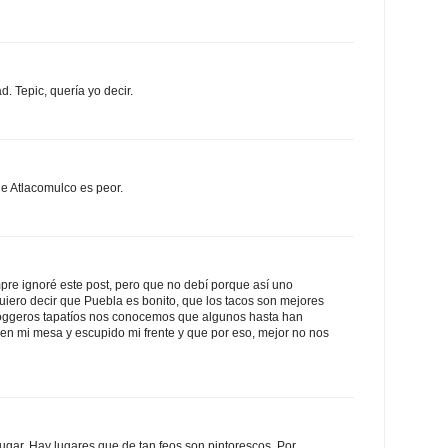
. Tepic, quería yo decir.
e Atlacomulco es peor.
mpre ignoré este post, pero que no debí porque así uno
uiero decir que Puebla es bonito, que los tacos son mejores
bloggeros tapatíos nos conocemos que algunos hasta han
n mi mesa y escupido mi frente y que por eso, mejor no nos
-lugar. Hay lugares que de tan feos son pintorescos. Por