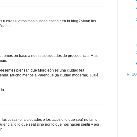
nos u otros u otros mas buscan escribir en tu blog? vivan las
 Puebla.
taquemos en base a nuestras ciudades de procedencia. Más
mún.
presentes piensan que Moroleón es una ciudad fea.
►
20
efienda. Mucho menos a Palenque (la ciudad moderna). ¡Qué
odo.
 las cosas (o la ciudades o los tacos o lo que sea) no tanto
ariencia, o lo que sea) sino por lo que nos hacen sentir y por
n.