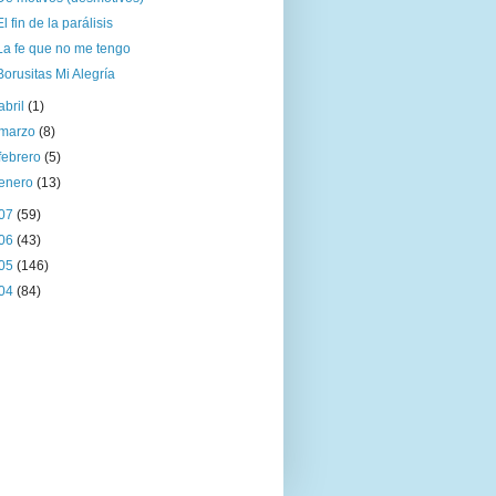
El fin de la parálisis
La fe que no me tengo
Borusitas Mi Alegría
abril
(1)
marzo
(8)
febrero
(5)
enero
(13)
07
(59)
06
(43)
05
(146)
04
(84)