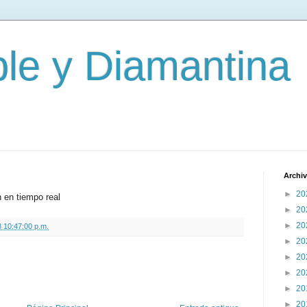
le y Diamantina
Archiv
►
20
n en tiempo real
►
20
►
20
 10:47:00 p.m.
►
20
►
20
►
20
►
20
►
20