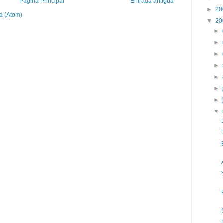
Página Principal
Entrada antigua
►
20
a (Atom)
▼
20
►
►
►
►
►
►
►
▼