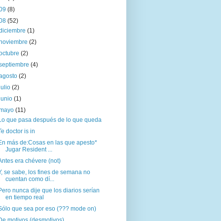
09
(8)
08
(52)
diciembre
(1)
noviembre
(2)
octubre
(2)
septiembre
(4)
agosto
(2)
julio
(2)
junio
(1)
mayo
(11)
Lo que pasa después de lo que queda
Te doctor is in
En más de:Cosas en las que apesto*
Jugar Resident ...
Antes era chévere (not)
Y, se sabe, los fines de semana no
cuentan como dí...
Pero nunca dije que los diarios serían
en tiempo real
Sólo que sea por eso (??? mode on)
De motivos (desmotivos)