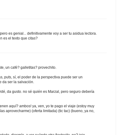
ero es genial... definitivamente voy a ser tu asidua lectora.
 es el texto que citas?
ate, un café? galletitas? provechito.
as, puts, sí, el poder de la perspectiva puede ser un
 da ser la salvación.
rdé, da gusto. no sé quién es Marzal, pero seguro debería
 vienen aquí? ambos! ya, ven, yo te pago el viaje (estoy muy
as aprovecharme) (oferta limitada) (tic tac) (bueno, ya no,
otado, diosmío, a ver cuándo otra fiestecita, no? jojo.