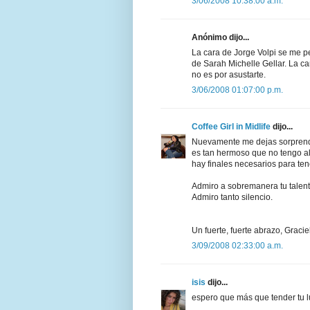
3/06/2008 10:38:00 a.m.
Anónimo dijo...
La cara de Jorge Volpi se me 
de Sarah Michelle Gellar. La ca
no es por asustarte.
3/06/2008 01:07:00 p.m.
Coffee Girl in Midlife
dijo...
Nuevamente me dejas sorprendida
es tan hermoso que no tengo a
hay finales necesarios para tene
Admiro a sobremanera tu talent
Admiro tanto silencio.
Un fuerte, fuerte abrazo, Gracie
3/09/2008 02:33:00 a.m.
isis
dijo...
espero que más que tender tu lu