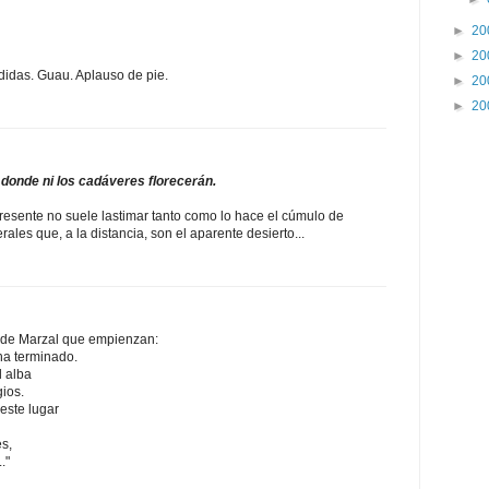
►
20
►
20
didas. Guau. Aplauso de pie.
►
20
►
20
a, donde ni los cadáveres florecerán.
 presente no suele lastimar tanto como lo hace el cúmulo de
rales que, a la distancia, son el aparente desierto...
 de Marzal que empienzan:
ha terminado.
l alba
ios.
 este lugar
s,
."