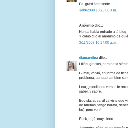
Ea, graxi floreciente.
3/09/2008 10:25:00 a.m.
Anónimo dijo...
Nunca había entrado a tú blog, p
Y cómo dijo el anónimo de quién
3/11/2008 10:17:00 a.m.
diamandina
dijo...
Lilián, gracias, pero pasa siént
Gilmar, volvió, en forma de fich
problema, aunque también se le
Lear, grandiosos versos te reco
saber, y sabré.
Egoísta, sí, ya vi! ya viste que
de buenas, tengo barata, deberí
bu), pero ven!
Erick, bujú, muy cierto.
Alejandro, sí fui, como habrás n