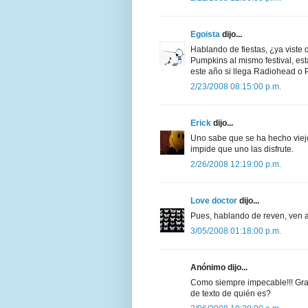
Egoista
dijo...
Hablando de fiestas, ¿ya viste 
Pumpkins al mismo festival, est
este año si llega Radiohead o 
2/23/2008 08:15:00 p.m.
Erick
dijo...
Uno sabe que se ha hecho viejo
impide que uno las disfrute.
2/26/2008 12:19:00 p.m.
Love doctor
dijo...
Pues, hablando de reven, ven al
3/05/2008 01:18:00 p.m.
Anónimo dijo...
Como siempre impecable!!! Grac
de texto de quién es?