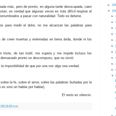
►
20
 nada más, pero de pronto, en alguna tarde desocupada, caen
▼
20
astan, es verdad que algunas veces es más difícil respirar el
acostumbrados a pasar con naturalidad. Todo se detiene.
►
►
os para medir el dolor, no me alcanzan las palabras para
►
►
 de creer muertas y enterradas en tierra árida, donde ni los
►
►
►
an triste, de tan inútil, me supera y me impide incluso los
e demasiado pronto se descompuso, que no sirvió.
►
►
 la imposibilidad de que por una vez algo sea verdad.
►
▼
 sobre la fe, sobre el amor, sobre las palabras burladas por la
 es sino un hablar por hablar).
El resto es silencio.
 08:18:00 p.m.
►