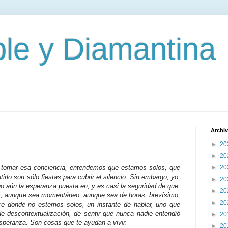
le y Diamantina
Archiv
►
20
►
20
 a tomar esa conciencia, entendemos que estamos solos, que
►
20
irlo son sólo fiestas para cubrir el silencio. Sin embargo, yo,
►
20
go aún la esperanza puesta en, y es casi la seguridad de que,
►
20
más, aunque sea momentáneo, aunque sea de horas, brevísimo,
►
20
lce donde no estemos solos, un instante de hablar, uno que
de descontextualización, de sentir que nunca nadie entendió
►
20
speranza. Son cosas que te ayudan a vivir.
►
20