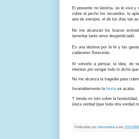
El presente no lastima, se le vive y
sobre el pecho los recuerdos, lo apl
aire de siempre, el de los días tan 
No me alcanzan los brazos estirad
lamentar tanto amor desperdiciado.
Es una lástima por la fe y las ganas
cadáveres florecerán.
Al volverlo a pensar, la idea, de t
intentos por vengar todo lo dicho qu
No me alcanza la tragedia para cubrir
Invariablemente la
fiesta
se acaba.
Y tiendo mi luto sobre la honestidad,
única verdad (que toda otra verdad no
Publicadas por
diamandina
a la/s
2/21/2008