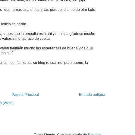
 es mío, nomás está en cursivas porque lo tomé de otro lado.
leticia calderón.
, sabes que la empatía está ahí y que se agradece mucho
s valiosísimo. abrazo de vuelta.
n, valen también mucho las esperanzas de buena vida que
mplo, tú.
e, con confianza, es su blog (o sea, no, pero bueno, la
Página Principal
Entrada antigua
a (Atom)
Tema Simple. Con tecnología de
Blogger
.