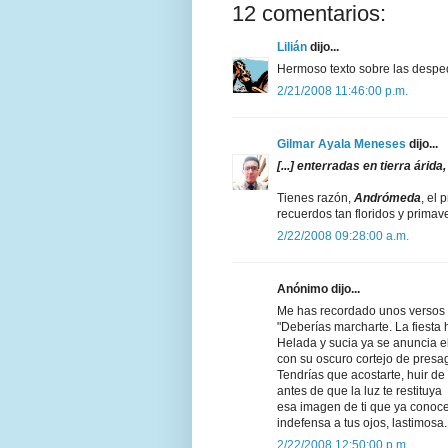
12 comentarios:
Lilián
dijo...
Hermoso texto sobre las despe
2/21/2008 11:46:00 p.m.
Gilmar Ayala Meneses
dijo...
[...] enterradas en tierra árid
Tienes razón,
Andrómeda
, el
recuerdos tan floridos y primave
2/22/2008 09:28:00 a.m.
Anónimo dijo...
Me has recordado unos versos
"Deberías marcharte. La fiesta 
Helada y sucia ya se anuncia e
con su oscuro cortejo de presag
Tendrías que acostarte, huir de
antes de que la luz te restituya
esa imagen de ti que ya conoce
indefensa a tus ojos, lastimosa..
2/22/2008 12:50:00 p.m.