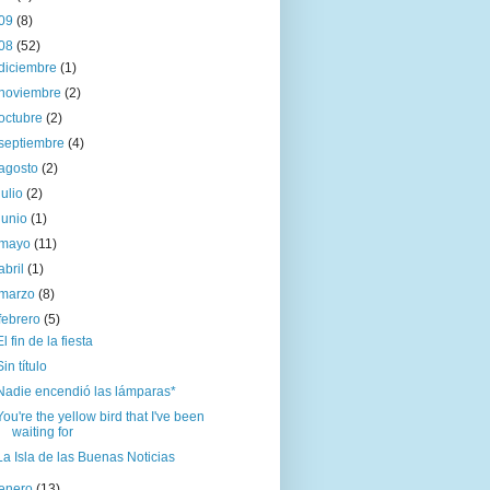
09
(8)
08
(52)
diciembre
(1)
noviembre
(2)
octubre
(2)
septiembre
(4)
agosto
(2)
julio
(2)
junio
(1)
mayo
(11)
abril
(1)
marzo
(8)
febrero
(5)
El fin de la fiesta
Sin título
Nadie encendió las lámparas*
You're the yellow bird that I've been
waiting for
La Isla de las Buenas Noticias
enero
(13)