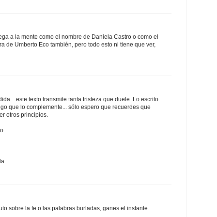
pega a la mente como el nombre de Daniela Castro o como el
ra de Umberto Eco también, pero todo esto ni tiene que ver,
... este texto transmite tanta tristeza que duele. Lo escrito
lgo que lo complemente... sólo espero que recuerdes que
r otros principios.
o.
la.
to sobre la fe o las palabras burladas, ganes el instante.