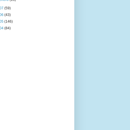
07
(59)
06
(43)
05
(146)
04
(84)