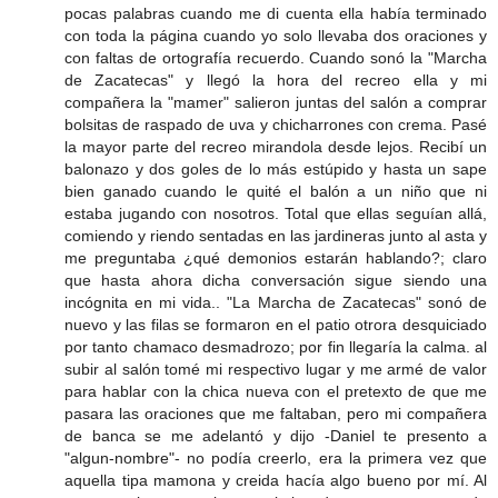
pocas palabras cuando me di cuenta ella había terminado
con toda la página cuando yo solo llevaba dos oraciones y
con faltas de ortografía recuerdo. Cuando sonó la "Marcha
de Zacatecas" y llegó la hora del recreo ella y mi
compañera la "mamer" salieron juntas del salón a comprar
bolsitas de raspado de uva y chicharrones con crema. Pasé
la mayor parte del recreo mirandola desde lejos. Recibí un
balonazo y dos goles de lo más estúpido y hasta un sape
bien ganado cuando le quité el balón a un niño que ni
estaba jugando con nosotros. Total que ellas seguían allá,
comiendo y riendo sentadas en las jardineras junto al asta y
me preguntaba ¿qué demonios estarán hablando?; claro
que hasta ahora dicha conversación sigue siendo una
incógnita en mi vida.. "La Marcha de Zacatecas" sonó de
nuevo y las filas se formaron en el patio otrora desquiciado
por tanto chamaco desmadrozo; por fin llegaría la calma. al
subir al salón tomé mi respectivo lugar y me armé de valor
para hablar con la chica nueva con el pretexto de que me
pasara las oraciones que me faltaban, pero mi compañera
de banca se me adelantó y dijo -Daniel te presento a
"algun-nombre"- no podía creerlo, era la primera vez que
aquella tipa mamona y creida hacía algo bueno por mí. Al