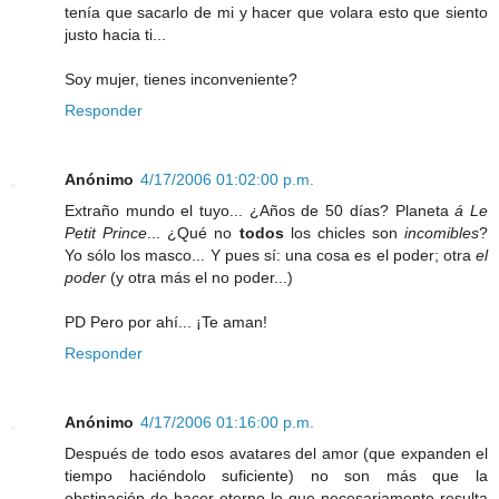
tenía que sacarlo de mi y hacer que volara esto que siento
justo hacia ti...
Soy mujer, tienes inconveniente?
Responder
Anónimo
4/17/2006 01:02:00 p.m.
Extraño mundo el tuyo... ¿Años de 50 días? Planeta
á Le
Petit Prince
... ¿Qué no
todos
los chicles son
incomibles
?
Yo sólo los masco... Y pues sí: una cosa es el poder; otra
el
poder
(y otra más el no poder...)
PD Pero por ahí... ¡Te aman!
Responder
Anónimo
4/17/2006 01:16:00 p.m.
Después de todo esos avatares del amor (que expanden el
tiempo haciéndolo suficiente) no son más que la
obstinación de hacer eterno lo que necesariamente resulta