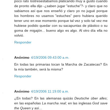
poco rato lostresestabamos platicando muy a gusto cuando
de pronto ella dijo -¿saben jugar "estuche"?- y claro que no
sabiamos así que nos enseñó y claro yo no jugué porque
los hombres no usamos "estuches" pero hubiera querido
tener uno en ese momento porque tal vez y solo tal vez me
hubiese podido quedar con su sacapuntas de plástico o su
goma de migajón... bueno algo es algo. Al otro día ella no
volvió.
Responder
Anónimo
4/19/2006 09:43:00 a.m.
En todas las primarias tocan la Marcha de Zacatecas? En
la mía también, será la misma?
Responder
Anónimo
4/19/2006 11:19:00 a.m.
¿En todas? En las alemanas quizás
Deutsche über alles
;
en las españolas
La marcha real
; en las inglesas
God save
the Queen
y así...