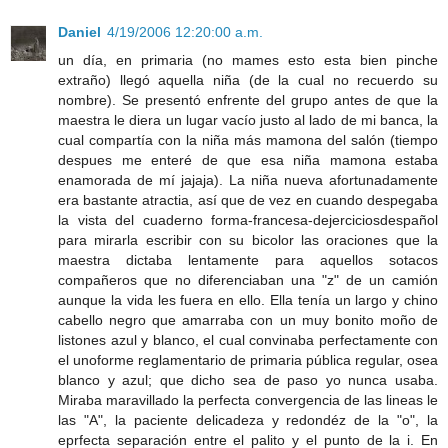
Daniel
4/19/2006 12:20:00 a.m.
un día, en primaria (no mames esto esta bien pinche
extraño) llegó aquella niña (de la cual no recuerdo su
nombre). Se presentó enfrente del grupo antes de que la
maestra le diera un lugar vacío justo al lado de mi banca, la
cual compartía con la niña más mamona del salón (tiempo
despues me enteré de que esa niña mamona estaba
enamorada de mí jajaja). La niña nueva afortunadamente
era bastante atractia, así que de vez en cuando despegaba
la vista del cuaderno forma-francesa-dejerciciosdespañol
para mirarla escribir con su bicolor las oraciones que la
maestra dictaba lentamente para aquellos sotacos
compañeros que no diferenciaban una "z" de un camión
aunque la vida les fuera en ello. Ella tenía un largo y chino
cabello negro que amarraba con un muy bonito moño de
listones azul y blanco, el cual convinaba perfectamente con
el unoforme reglamentario de primaria pública regular, osea
blanco y azul; que dicho sea de paso yo nunca usaba.
Miraba maravillado la perfecta convergencia de las lineas le
las "A", la paciente delicadeza y redondéz de la "o", la
eprfecta separación entre el palito y el punto de la i. En