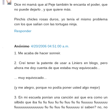
Dice mi mamá que al Peje también le encanta el poder, que
no puede dejarlo , y que quiere más.
Pinchis chicles rosas duros, yo tenía el mismo problema
con los que salían con las tortugas ninja.
Responder
Anónimo
4/20/2006 04:51:00 a.m.
1. Me acaba de hacer sonreir.
2. Creí tener la patente de usar a Liniers en blogs, pero
ahora me doy cuenta de que estaba muy equivocado...
... muy equivocado...
(y me alegro, porque no podía poner usted algo mejor)
3. En mi escuela ponían una canción así que era como un
silbido que iba fiu fiu fiuu fiu fiu fiuu fiu fiu fiuuuuu fiuuuuuu
fiuuuuuuuuuuuuuu fiu fiu fiuu fiu fiuuuuuu sí saben? no, no