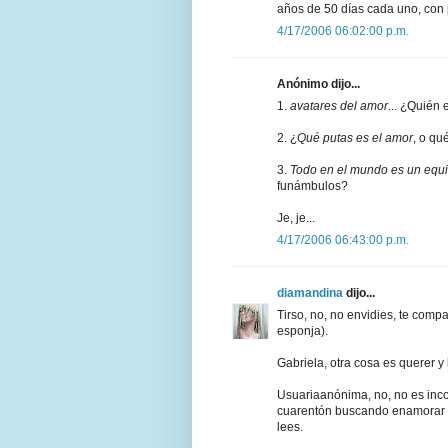
años de 50 días cada uno, con 
4/17/2006 06:02:00 p.m.
Anónimo dijo...
1.
avatares del amor
... ¿Quién
2. ¿
Qué putas es el amor
, o qu
3.
Todo en el mundo es un equil
funámbulos?
Je, je...
4/17/2006 06:43:00 p.m.
diamandina
dijo...
Tirso, no, no envidies, te compa
esponja).
Gabriela, otra cosa es querer y
Usuariaanónima, no, no es inc
cuarentón buscando enamorar mu
lees.