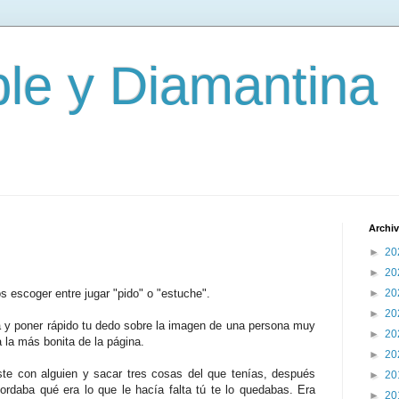
le y Diamantina
Archiv
►
20
►
20
s escoger entre jugar "pido" o "estuche".
►
20
►
20
ta y poner rápido tu dedo sobre la imagen de una persona muy
►
20
a la más bonita de la página.
►
20
ste con alguien y sacar tres cosas del que tenías, después
►
20
ordaba qué era lo que le hacía falta tú te lo quedabas. Era
►
20