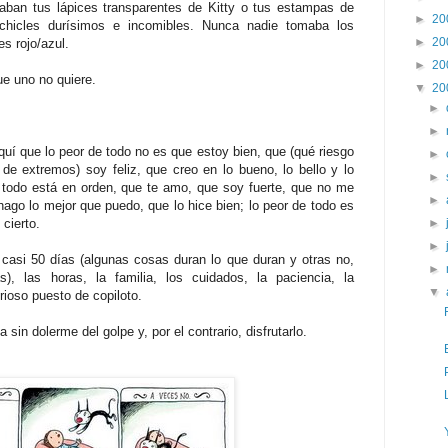
taban tus lápices transparentes de Kitty o tus estampas de
►
20
 chicles durísimos e incomibles. Nunca nadie tomaba los
►
20
s rojo/azul.
►
20
e uno no quiere.
▼
20
►
►
uí que lo peor de todo no es que estoy bien, que (qué riesgo
►
de extremos) soy feliz, que creo en lo bueno, lo bello y lo
►
 todo está en orden, que te amo, que soy fuerte, que no me
►
hago lo mejor que puedo, que lo hice bien; lo peor de todo es
 cierto.
►
►
casi 50 días (algunas cosas duran lo que duran y otras no,
►
 las horas, la familia, los cuidados, la paciencia, la
▼
orioso puesto de copiloto.
 sin dolerme del golpe y, por el contrario, disfrutarlo.