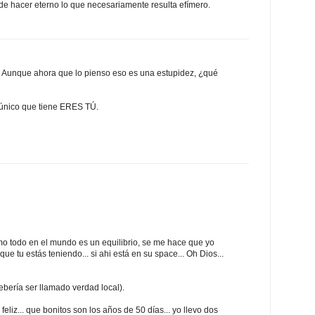
de hacer eterno lo que necesariamente resulta efímero.
. Aunque ahora que lo pienso eso es una estupidez, ¿qué
nico que tiene ERES TÚ.
omo todo en el mundo es un equilibrio, se me hace que yo
que tu estás teniendo... si ahi está en su space... Oh Dios...
ebería ser llamado verdad local).
eliz... que bonitos son los años de 50 días... yo llevo dos