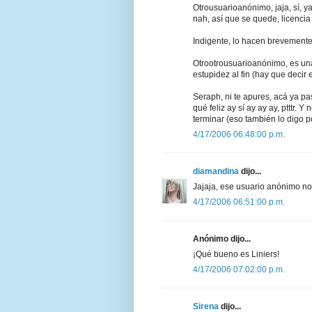
Otrousuarioanónimo, jaja, sí, y
nah, así que se quede, licencia
Indigente, lo hacen brevemente
Otrootrousuarioanónimo, es una 
estupidez al fin (hay que decir e
Seraph, ni te apures, acá ya pa
qué feliz ay sí ay ay ay, ptttr. 
terminar (eso también lo digo po
4/17/2006 06:48:00 p.m.
diamandina
dijo...
Jajaja, ese usuario anónimo no
4/17/2006 06:51:00 p.m.
Anónimo dijo...
¡Qué bueno es Liniers!
4/17/2006 07:02:00 p.m.
Sirena
dijo...