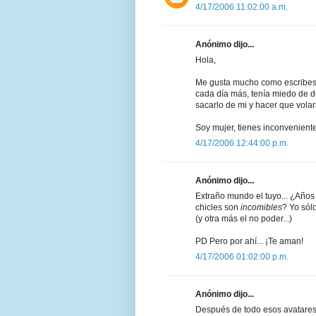
4/17/2006 11:02:00 a.m.
Anónimo dijo...
Hola,
Me gusta mucho como escribes, 
cada día más, tenía miedo de d
sacarlo de mi y hacer que volara
Soy mujer, tienes inconvenient
4/17/2006 12:44:00 p.m.
Anónimo dijo...
Extraño mundo el tuyo... ¿Años
chicles son
incomibles
? Yo sólo
(y otra más el no poder...)
PD Pero por ahí... ¡Te aman!
4/17/2006 01:02:00 p.m.
Anónimo dijo...
Después de todo esos avatares