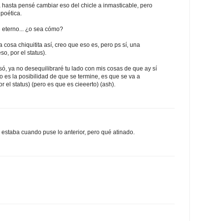
a hasta pensé cambiar eso del chicle a inmasticable, pero
 poética.
 eterno... ¿o sea cómo?
cosa chiquitita así, creo que eso es, pero ps sí, una
so, por el status).
só, ya no desequilibraré tu lado con mis cosas de que ay sí
Y no es la posibilidad de que se termine, es que se va a
r el status) (pero es que es cieeerto) (ash).
 estaba cuando puse lo anterior, pero qué atinado.