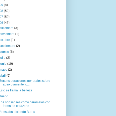
09
(8)
08
(52)
07
(59)
06
(43)
diciembre
(3)
noviembre
(1)
octubre
(1)
septiembre
(2)
agosto
(6)
julio
(2)
junio
(10)
mayo
(2)
abril
(5)
Reconsideraciones generales sobre
absolutamente to...
Esto se llama la belleza
Puedo
Los nonsenses como caramelos con
forma de corazone...
Yo estaba diciendo Burns