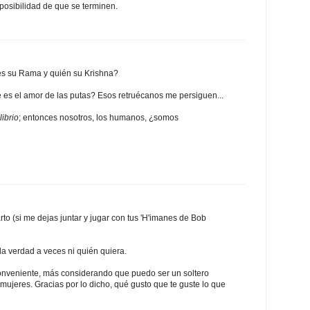
posibilidad de que se terminen.
 es su Rama y quién su Krishna?
é es el amor de las putas? Esos retruécanos me persiguen...
ibrio
; entonces nosotros, los humanos, ¿somos
rto (si me dejas juntar y jugar con tus 'H'imanes de Bob
 la verdad a veces ni quién quiera.
onveniente, más considerando que puedo ser un soltero
jeres. Gracias por lo dicho, qué gusto que te guste lo que