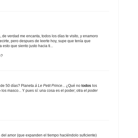
de verdad me encanta, todos los días te visito, y enamoro
ecirte, pero despues de leerte hoy, supe que tenía que
 esto que siento justo hacia ti...
e?
 de 50 días? Planeta
á Le Petit Prince
... ¿Qué no
todos
los
 los masco... Y pues sí: una cosa es el poder; otra
el poder
 del amor (que expanden el tiempo haciéndolo suficiente)