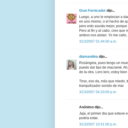
Gran Fornicador
dijo...
Luego, a uno le empiezan a da
en uno mismo, o el hecho de qu
pero esto asusta mejor, porque
Pero al fin y al cabo, creo que
ambos nos aislan. Yo me callo,
3/13/2007 01:44:00 a.m.
diamandina
dijo...
Rosángela, pues tengo un mues
puedo dar tips de macramé. Ah
de la otra. Lero lero, estoy bien
Tirso, eso da, más que miedo, t
tranquilizador sonido de mar.
3/13/2007 04:20:00 p.m.
Anónimo dijo...
Jaja, el primer dia que estuve 
podria estar.
3/13/2007 10:41:00 p.m.