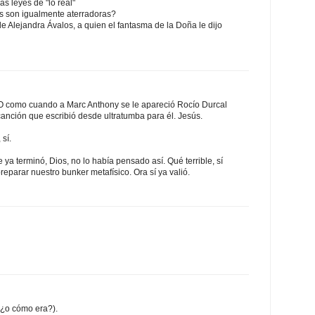
as leyes de "lo real"
 son igualmente aterradoras?
e Alejandra Ávalos, a quien el fantasma de la Doña le dijo
. O como cuando a Marc Anthony se le apareció Rocío Durcal
canción que escribió desde ultratumba para él. Jesús.
 sí.
 ya terminó, Dios, no lo había pensado así. Qué terrible, sí
reparar nuestro bunker metafísico. Ora sí ya valió.
(¿o cómo era?).