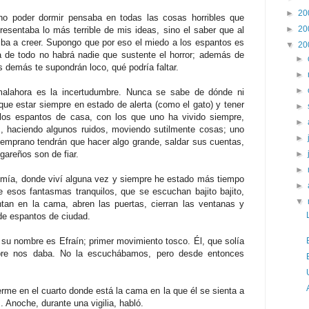
►
20
no poder dormir pensaba en todas las cosas horribles que
►
20
resentaba lo más terrible de mis ideas, sino el saber que al
 iba a creer. Supongo que por eso el miedo a los espantos es
▼
20
 de todo no habrá nadie que sustente el horror; además de
►
demás te supondrán loco, qué podría faltar.
►
►
 malahora es la incertudumbre. Nunca se sabe de dónde ni
ue estar siempre en estado de alerta (como el gato) y tener
►
los espantos de casa, con los que uno ha vivido siempre,
►
 haciendo algunos ruidos, moviendo sutilmente cosas; uno
►
temprano tendrán que hacer algo grande, saldar sus cuentas,
ogareños son de fiar.
►
►
mía, donde viví alguna vez y siempre he estado más tiempo
►
e esos fantasmas tranquilos, que se escuchan bajito bajito,
▼
an en la cama, abren las puertas, cierran las ventanas y
de espantos de ciudad.
su nombre es Efraín; primer movimiento tosco. Él, que solía
mbre nos daba. No la escuchábamos, pero desde entonces
erme en el cuarto donde está la cama en la que él se sienta a
 Anoche, durante una vigilia, habló.