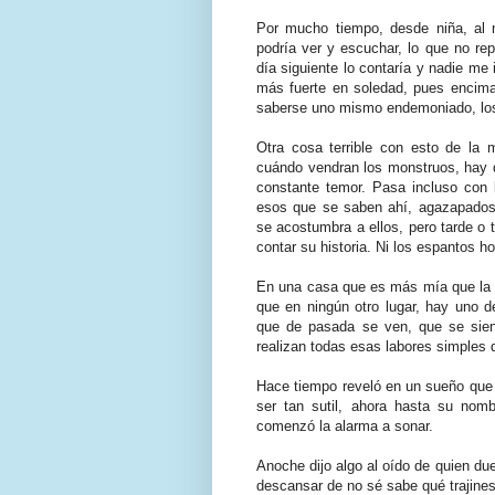
Por mucho tiempo, desde niña, al 
podría ver y escuchar, lo que no rep
día siguiente lo contaría y nadie me
más fuerte en soledad, pues encima
saberse uno mismo endemoniado, los 
Otra cosa terrible con esto de la
cuándo vendran los monstruos, hay q
constante temor. Pasa incluso con 
esos que se saben ahí, agazapados,
se acostumbra a ellos, pero tarde o 
contar su historia. Ni los espantos h
En una casa que es más mía que la 
que en ningún otro lugar, hay uno d
que de pasada se ven, que se sient
realizan todas esas labores simples 
Hace tiempo reveló en un sueño que 
ser tan sutil, ahora hasta su no
comenzó la alarma a sonar.
Anoche dijo algo al oído de quien du
descansar de no sé sabe qué trajines.