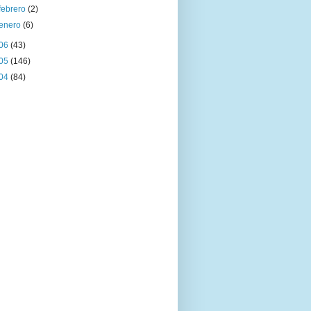
febrero
(2)
enero
(6)
06
(43)
05
(146)
04
(84)