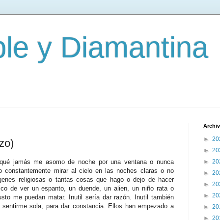
le y Diamantina
Archiv
►
20
zo)
►
20
r qué jamás me asomo de noche por una ventana o nunca
►
20
to constantemente mirar al cielo en las noches claras o no
►
20
genes religiosas o tantas cosas que hago o dejo de hacer
►
20
ico de ver un espanto, un duende, un alien, un niño rata o
►
20
to me puedan matar. Inutil sería dar razón. Inutil también
o sentirme sola, para dar constancia. Ellos han empezado a
►
20
►
20