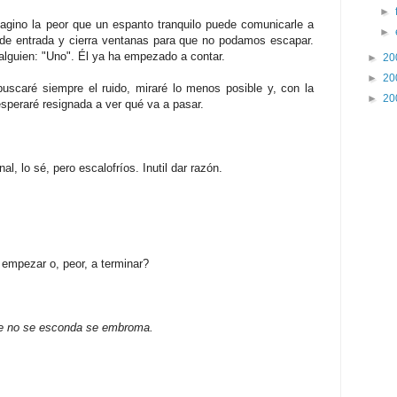
►
magino la peor que un espanto tranquilo puede comunicarle a
►
s de entrada y cierra ventanas para que no podamos escapar.
 alguien: "Uno". Él ya ha empezado a contar.
►
20
►
20
uscaré siempre el ruido, miraré lo menos posible y, con la
►
20
speraré resignada a ver qué va a pasar.
nal, lo sé, pero escalofríos. Inutil dar razón.
mpezar o, peor, a terminar?
que no se esconda se embroma.