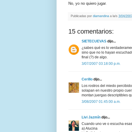
No, yo no quiero jugar.
Publicadas por
diamandina
a la/s
3/04/2007
15 comentarios:
SIETECUEVAS
dijo...
¿sabes qué es lo verdaderamen
sino que no lo hayan escuchado 
final (?) de algo.
3/07/2007 03:18:00 p.m.
Cerillo
dijo...
Los rostros del miedo percibido
solapan en nuestro propio cuer
montan juergas descriptibles q
3/08/2007 01:45:00 a.m.
Livi Jazmín
dijo...
Cuando uno ve o escucha esas
a) Alucina