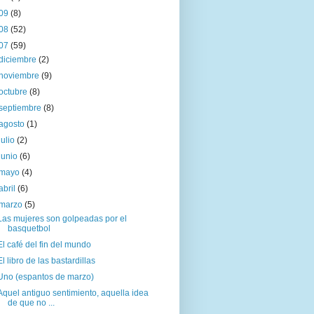
09
(8)
08
(52)
07
(59)
diciembre
(2)
noviembre
(9)
octubre
(8)
septiembre
(8)
agosto
(1)
julio
(2)
junio
(6)
mayo
(4)
abril
(6)
marzo
(5)
Las mujeres son golpeadas por el
basquetbol
El café del fin del mundo
El libro de las bastardillas
Uno (espantos de marzo)
Aquel antiguo sentimiento, aquella idea
de que no ...