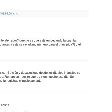
 01:56:00 a.m.
te aterrador? que no es que esté empezando la cuenta,
antes y este sea el último número para el principio (?) o el
s con fruición y desasosiego desde los rituales infantiles se
po. Reinan en nuestro cuerpo y en nuestro espíritu. Se
ue tu registras minuciosamente.
 cosas