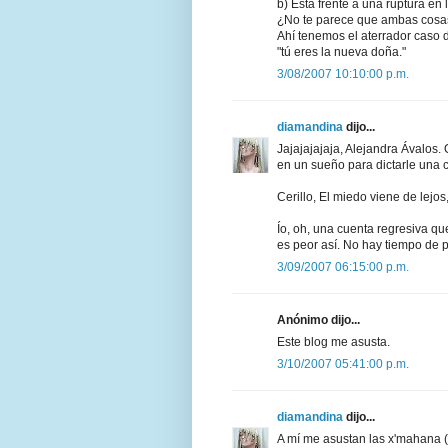
b) Está frente a una ruptura en l
¿No te parece que ambas cosas
Ahí tenemos el aterrador caso d
"tú eres la nueva doña."
3/08/2007 10:10:00 p.m.
diamandina
dijo...
Jajajajajaja, Alejandra Ávalos
en un sueño para dictarle una 
Cerillo, El miedo viene de lejos,
Ío, oh, una cuenta regresiva que
es peor así. No hay tiempo de p
3/09/2007 06:15:00 p.m.
Anónimo dijo...
Este blog me asusta.
3/10/2007 05:41:00 p.m.
diamandina
dijo...
A mí me asustan las x'mahana 