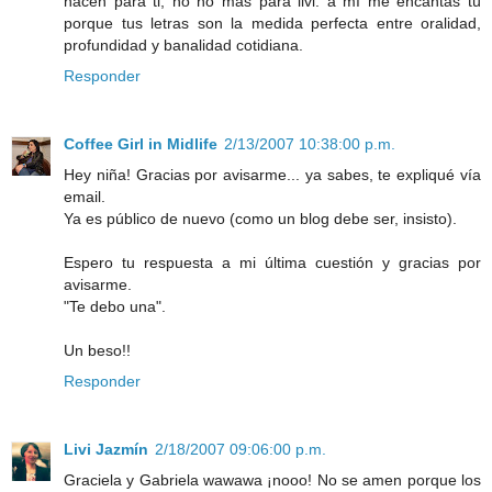
nacen para ti, no no màs para livi. a mì me encantas tù
porque tus letras son la medida perfecta entre oralidad,
profundidad y banalidad cotidiana.
Responder
Coffee Girl in Midlife
2/13/2007 10:38:00 p.m.
Hey niña! Gracias por avisarme... ya sabes, te expliqué vía
email.
Ya es público de nuevo (como un blog debe ser, insisto).
Espero tu respuesta a mi última cuestión y gracias por
avisarme.
"Te debo una".
Un beso!!
Responder
Livi Jazmín
2/18/2007 09:06:00 p.m.
Graciela y Gabriela wawawa ¡nooo! No se amen porque los