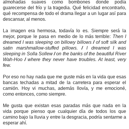
almohadas suaves como bombones donde podía
guarecerse del frío y la tragedia. Qué felicidad encontrarlo,
qué recompensa de todo el drama llegar a un lugar así para
descansar, al menos.
La imagen era hermosa, todavía lo es. Siempre será la
mejor, porque le pasa en medio de lo más terrible:
Then I
dreamed I was sleeping on billowy billows
/
of soft silk and
satin marshmallow-stuffed pillows.
/
I dreamed I was
sleeping in Solla Sollew
/
on the banks of the beautiful River
Wah-Hoo
/
where they never have troubles. At least, very
few.
Por eso no hay nada que me guste más en la vida que esas
bancas techadas a mitad de la carretera para esperar el
camión. Hoy vi muchas, además llovía, y me emocioné,
como entonces, como siempre.
Me gusta que existan esas paradas más que nada en la
vida porque pienso que cualquier día de todos los que
camino bajo la lluvia y entre la desgracia, podría sentarme a
esperar ahí.