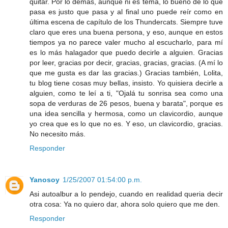
quitar. Por lo demás, aunque ni es tema, lo bueno de lo que
pasa es justo que pasa y al final uno puede reír como en
última escena de capítulo de los Thundercats. Siempre tuve
claro que eres una buena persona, y eso, aunque en estos
tiempos ya no parece valer mucho al escucharlo, para mí
es lo más halagador que puedo decirle a alguien. Gracias
por leer, gracias por decir, gracias, gracias, gracias. (A mí lo
que me gusta es dar las gracias.) Gracias también, Lolita,
tu blog tiene cosas muy bellas, insisto. Yo quisiera decirle a
alguien, como te leí a ti, "Ojalá tu sonrisa sea como una
sopa de verduras de 26 pesos, buena y barata", porque es
una idea sencilla y hermosa, como un clavicordio, aunque
yo crea que es lo que no es. Y eso, un clavicordio, gracias.
No necesito más.
Responder
Yanosoy
1/25/2007 01:54:00 p.m.
Asi autoalbur a lo pendejo, cuando en realidad queria decir
otra cosa: Ya no quiero dar, ahora solo quiero que me den.
Responder