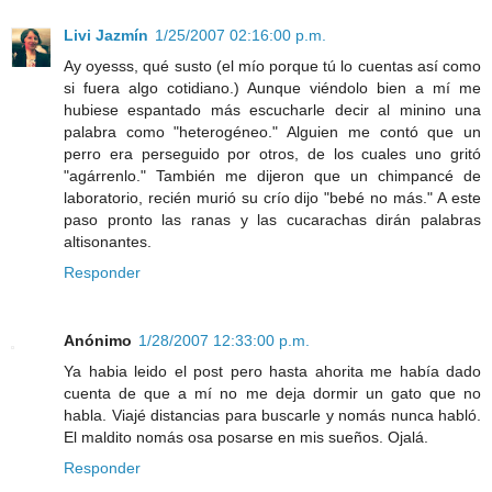
Livi Jazmín
1/25/2007 02:16:00 p.m.
Ay oyesss, qué susto (el mío porque tú lo cuentas así como
si fuera algo cotidiano.) Aunque viéndolo bien a mí me
hubiese espantado más escucharle decir al minino una
palabra como "heterogéneo." Alguien me contó que un
perro era perseguido por otros, de los cuales uno gritó
"agárrenlo." También me dijeron que un chimpancé de
laboratorio, recién murió su crío dijo "bebé no más." A este
paso pronto las ranas y las cucarachas dirán palabras
altisonantes.
Responder
Anónimo
1/28/2007 12:33:00 p.m.
Ya habia leido el post pero hasta ahorita me había dado
cuenta de que a mí no me deja dormir un gato que no
habla. Viajé distancias para buscarle y nomás nunca habló.
El maldito nomás osa posarse en mis sueños. Ojalá.
Responder