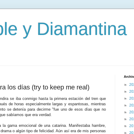
le y Diamantina
Archiv
►
20
a los días (try to keep me real)
►
20
Indira se iba conmigo hasta la primera estación del tren que
►
20
ués de horas especialmente largas y espantosas, mientras
►
20
nto se detenía para decirme "fue uno de esos días que no
►
20
nque sabíamos que era verdad.
►
20
a la gama emocional de una catarina. Manifestaba hambre,
►
20
 drama o algún tipo de felicidad. Aún así era de mis personas
►
20