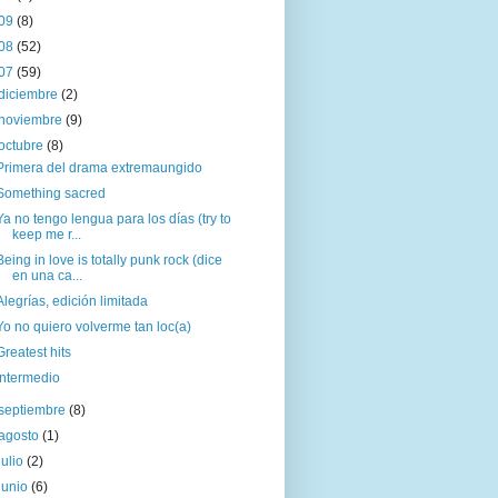
09
(8)
08
(52)
07
(59)
diciembre
(2)
noviembre
(9)
octubre
(8)
Primera del drama extremaungido
Something sacred
Ya no tengo lengua para los días (try to
keep me r...
Being in love is totally punk rock (dice
en una ca...
Alegrías, edición limitada
Yo no quiero volverme tan loc(a)
Greatest hits
Intermedio
septiembre
(8)
agosto
(1)
julio
(2)
junio
(6)