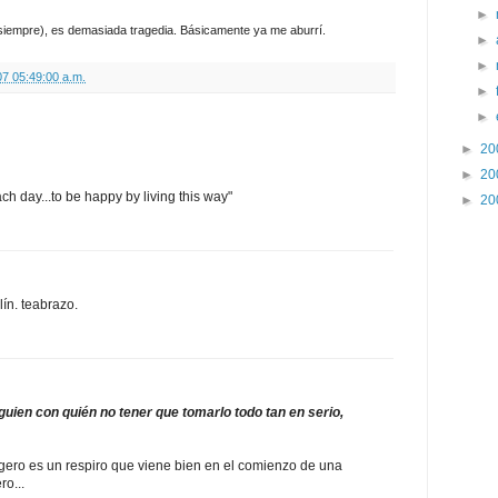
►
iempre), es demasiada tragedia. Básicamente ya me aburrí.
►
►
07 05:49:00 a.m.
►
►
►
20
►
20
h day...to be happy by living this way"
►
20
ín. teabrazo.
guien con quién no tener que tomarlo todo tan en serio,
ligero es un respiro que viene bien en el comienzo de una
ro...