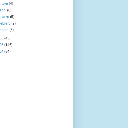
mayo
(4)
abril
(6)
marzo
(5)
febrero
(2)
enero
(6)
06
(43)
05
(146)
04
(84)