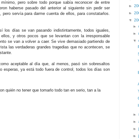
lo mínimo, pero sobre todo porque sabía reconocer de entre
►
20
ron haberse pasado del anterior al siguiente sin pedir ser
►
20
, pero servía para darme cuenta de ellos, para constatarlos.
▼
20
►
í los días se van pasando indistintamente, todos iguales,
►
 ellos, y otros pocos que se levantan con la irresponsable
▼
nto se van a volver a caer. Se vive demasiado partiendo de
ista las verdaderas grandes tragedias que no acontecen, se
stante.
 como aceptable al día que, al menos, pasó sin sobresaltos
 esperas, ya está todo fuera de control, todos los días son
on quién no tener que tomarlo todo tan en serio, tan a la
►
►
►
►