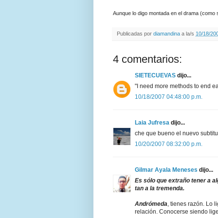
Aunque lo digo montada en el drama (como s
Publicadas por
diamandina
a la/s
10/18/20
4 comentarios:
SIETECUEVAS
dijo...
"I need more methods to end eac
10/18/2007 04:48:00 p.m.
Laia Jufresa
dijo...
che que bueno el nuevo subtitul
10/20/2007 08:32:00 p.m.
Gilmar Ayala Meneses
dijo...
Es sólo que extraño tener a al
tan a la tremenda.
Andrómeda
, tienes razón. Lo 
relación. Conocerse siendo lige