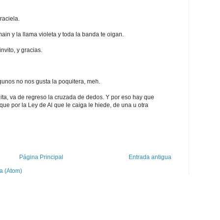
raciela.
ain y la llama violeta y toda la banda te oigan.
nvito, y gracias.
gunos no nos gusta la poquitera, meh.
yudita, va de regreso la cruzada de dedos. Y por eso hay que
que por la Ley de Al que le caiga le hiede, de una u otra
Página Principal
Entrada antigua
a (Atom)