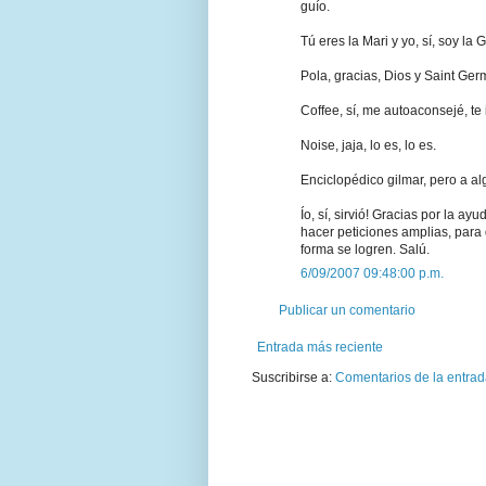
guío.
Tú eres la Mari y yo, sí, soy la G
Pola, gracias, Dios y Saint Germ
Coffee, sí, me autoaconsejé, te i
Noise, jaja, lo es, lo es.
Enciclopédico gilmar, pero a al
Ío, sí, sirvió! Gracias por la a
hacer peticiones amplias, para 
forma se logren. Salú.
6/09/2007 09:48:00 p.m.
Publicar un comentario
Entrada más reciente
Suscribirse a:
Comentarios de la entrad