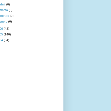
abril
(6)
marzo
(5)
febrero
(2)
enero
(6)
06
(43)
05
(146)
04
(84)