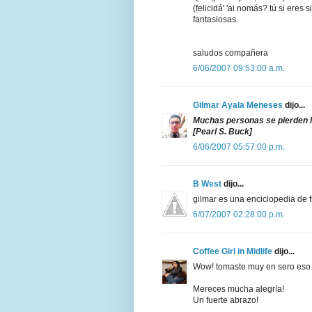
(felicidá' 'ai nomás? tú si eres
fantasiosas.
saludos compañera
6/06/2007 09:53:00 a.m.
Gilmar Ayala Meneses
dijo...
Muchas personas se pierden la
[Pearl S. Buck]
6/06/2007 05:57:00 p.m.
B West
dijo...
gilmar es una enciclopedia de f
6/07/2007 02:28:00 p.m.
Coffee Girl in Midlife
dijo...
Wow! tomaste muy en sero eso d
Mereces mucha alegría!
Un fuerte abrazo!