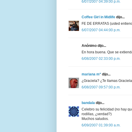
6/07/2007 04:39:00 p.m.
Coffee Girl in Midlife
dijo...
FE DE ERRATAS (usted entiend
6/07/2007 04:44:00 p.m.
Anónimo dijo...
En hora buena. Que se extien
6/08/2007 02:33:00 p.m.
mariana m*
dijo...
¿Graciela? ¿Te llamas Graciel
6/08/2007 09:57:00 p.m.
bandala
dijo...
Celebro su felicidad (no hay qu
rodillas, ¿verdad?)
Muchos saludos.
6/09/2007 01:39:00 a.m.