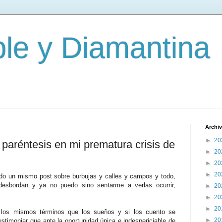
le y Diamantina
Archiv
►
20
r paréntesis en mi prematura crisis de
►
20
►
20
►
20
ndo un mismo post sobre burbujas y calles y campos y todo,
desbordan y ya no puedo sino sentarme a verlas ocurrir,
►
20
►
20
►
20
o los mismos términos que los sueños y si los cuento se
►
20
estimoniar que ante la oportunidad única e indespericiable de