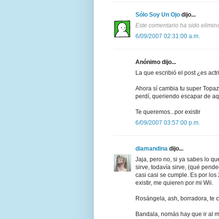
Sólo Soy Un Ojo
dijo...
Este comentario ha sido elimina
6/09/2007 02:31:00 a.m.
Anónimo dijo...
La que escribió el post ¿es act
Ahora sí cambia tu super Topaz 
perdí, queriendo escapar de aqu
Te queremos...por existir
6/09/2007 03:57:00 p.m.
diamandina
dijo...
Jaja, pero no, si ya sabes lo q
sirve, todavía sirve, (qué pend
casi casi se cumple. Es por los
existir, me quieren por mi Wii.
Rosángela, ash, borradora, te c
Bandala, nomás hay que ir al m