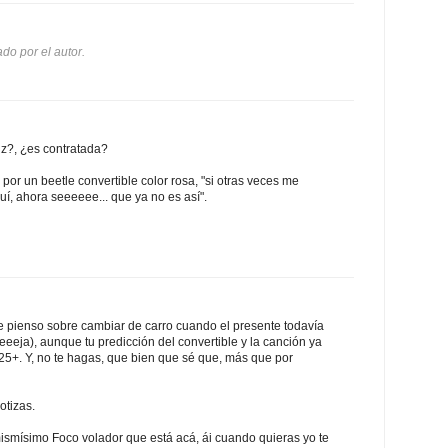
do por el autor.
riz?, ¿es contratada?
por un beetle convertible color rosa, "si otras veces me
í, ahora seeeeee... que ya no es así".
ue pienso sobre cambiar de carro cuando el presente todavía
eeeeja), aunque tu predicción del convertible y la canción ya
 25+. Y, no te hagas, que bien que sé que, más que por
otizas.
ismísimo Foco volador que está acá, ái cuando quieras yo te