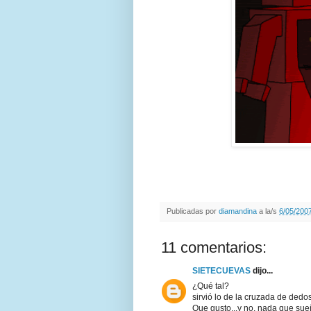
Publicadas por
diamandina
a la/s
6/05/2007
11 comentarios:
SIETECUEVAS
dijo...
¿Qué tal?
sirvió lo de la cruzada de dedos
Que gusto...y no, nada que sue