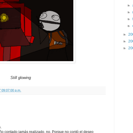
►
►
►
►
►
20
►
20
►
20
Still glowing
 09:07:00 p.m.
.
ño contado jamás realizado, no. Porque no contó el deseo