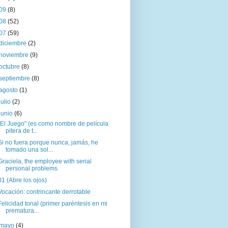
09
(8)
08
(52)
07
(59)
diciembre
(2)
noviembre
(9)
octubre
(8)
septiembre
(8)
agosto
(1)
julio
(2)
junio
(6)
"El Juego" (es como nombre de película
pitera de t...
Si no fuera porque nunca, jamás, he
tomado una sol...
Graciela, the employee with serial
personal problems
01 (Abre los ojos)
Vocación: contrincante derrotable
Felicidad tonal (primer paréntesis en mi
prematura...
mayo
(4)