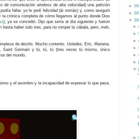
o de comunicación wireless de alta velocidad) una petición
►
20
odía fallar, yo le pedí felicidad (ái nomás) y, como aseguró
►
20
y la crónica completa de cómo llegamos al punto donde Dios
▼
20
uí
), ya se concedió. Dijo que sería al día siguiente y fueron
►
 hasta haber sido tres, para no romper la cábala, pero, meh,
►
►
impleza de decirlo. Mucho contento. Ustedes, Eric, Mariana,
►
ia, Saint Germain y tú, tú, tú (tres veces tú mismo, único
mor del mundo.
►
►
▼
simo y el asombro y la incapacidad de expresar lo que pasa,
►