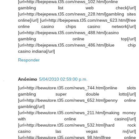
[url=http://bejepewa.t35.com/news_102.html]online
gambling list web check[/url]
[url=http://bejepewa.t35.com/news_228.html]gambling sites
online[/url] [url=http://bejepewa.t35.com/news_623.html]free
online casino chips casino network[/url]
[url=http://bejepewa.t35.com/news_488.html]casino
gambling online top[/url]
[url=http://bejepewa.t35.com/news_486.html]blue chip
casino indiana[/url]
Responder
Anónimo
5/04/2010 02:59:00 p.m.
[url=http://bewutore.t35.com/news_744.html]online slots
gambling super double lotto[/url]
[url=http://bewutore.t35.com/news_652.html]penny online
gambling[/url]
[url=http://bewutore.t35.com/news_211.html]making money
with online casino[/url]
[url=http://bewutore.t35.com/news_532.html]hard rock
casino las vegas nv[/url]
[url=http://bewutore.t35.com/news_98.html]free online