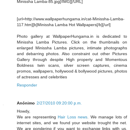
Minissha Lamba-85.jpg[/IMG][/URL]
[url=http://www.wallpaperhungama.in/cat-Minissha-Lamba-
117.htm][b]Minissha Lamba Hot Wallpapers[/b][/url]
Photo gallery at WallpaperHungama.in is dedicated to
Minissha Lamba Pictures. Click on the thumbnails on
enlarged Minissha Lamba pictures, intimate photographs
and debarring photos. Also constraint out other Pictures
Gallery through despite High property and Momentous
Boldness twin scans, silver screen captures, cinema
promos, wallpapers, hollywood & bollywood pictures, photos
of actresses and celebrities
Responder
Anónimo
2/27/2010 09:20:00 p.m.
Howdy,
We are representing
Hair Loss news
. We manage lots of
internet sites, and we found your website trought the net.
We are pondering if you want to exchange links with us.