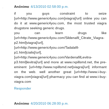
Anónimo
4/13/2010 02:58:00 p.m.
if you guys constraint to seize
[url=http://www.generic4you.com]viagra[/url] online you can
do it at www.generic4you.com, the most trusted viagra
drugstore seeking generic drugs.
you can learn drugs like
[url=http://www.generic4you.com/Sildenafil_Citrate_Viagra-
p2.html]viagra[/url],
[url=http://www.generic4you.com/Tadalafil-
p1.html]cialis[/url],
[url=http://www.generic4you.com/VardenafilLevitra-
p3.html]levitra[/url] and more at www.rxpillsmd.net, the pre-
eminent [url=http://www.rxpillsmd.net]viagra[/url] informant
on the web. well another great [url=http://www.i-buy-
viagra.com]viagra[/url] pharmacy you can find at www.i-buy-
viagra.com
Responder
Anónimo
4/20/2010 06:28:00 p.m.