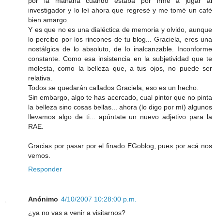
por la mañana cuando estaba por irme a jugar al
investigador y lo leí ahora que regresé y me tomé un café
bien amargo.
Y es que no es una dialéctica de memoria y olvido, aunque
lo percibo por los rincones de tu blog... Graciela, eres una
nostálgica de lo absoluto, de lo inalcanzable. Inconforme
constante. Como esa insistencia en la subjetividad que te
molesta, como la belleza que, a tus ojos, no puede ser
relativa.
Todos se quedarán callados Graciela, eso es un hecho.
Sin embargo, algo te has acercado, cual pintor que no pinta
la belleza sino cosas bellas... ahora (lo digo por mí) algunos
llevamos algo de ti... apúntate un nuevo adjetivo para la
RAE.
Gracias por pasar por el finado EGoblog, pues por acá nos
vemos.
Responder
Anónimo
4/10/2007 10:28:00 p.m.
¿ya no vas a venir a visitarnos?