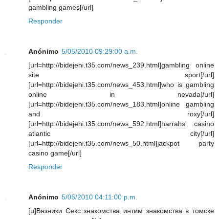
gambling games[/url]
Responder
Anónimo
5/05/2010 09:29:00 a.m.
[url=http://bidejehi.t35.com/news_239.html]gambling online
site sport[/url]
[url=http://bidejehi.t35.com/news_453.html]who is gambling
online in nevada[/url]
[url=http://bidejehi.t35.com/news_183.html]online gambling
and roxy[/url]
[url=http://bidejehi.t35.com/news_592.html]harrahs casino
atlantic city[/url]
[url=http://bidejehi.t35.com/news_50.html]jackpot party
casino game[/url]
Responder
Anónimo
5/05/2010 04:11:00 p.m.
[u]Вязники Секс знакомства интим знакомства в томске