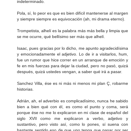
indeterminado.
Pola, sí, lo peor es que es bien difícil mantenerse al margen
y siempre siempre es equivocación (ah, mi drama eterno).
Trompetista, alhelí es la palabra más más bella y limpia que
se me ocurre, qué bellísimo ser más que alhelí.
Isaac, pues gracias por lo dicho, me apunto agradecidísima
y emocionadamente el adjetivo. Lo de ir a visitarlos, hum,
fue un rumor que hice correr en un arranque de emoción y
fe en mis fuerzas para dejar la ciudad, pero no pasó, quizá
después, quizá ustedes vengan, a saber qué irá a pasar.
Sanchez Villa, ése es ni más ni menos mi plan Ç, robarme
historias.
Adrián, ah, el adverbio es complicadísimo, nunca he sabido
bien a bien qué con él, es como el punto y coma, será
porque ése no me lo explicaron en mi clase de español del
siglo XVII como me explicaron a verbo, adjetivo y
sustantivo, pero visto así, como lo pones, sí suena con
bastante sentido eso de que uno tenga que pasar por ser