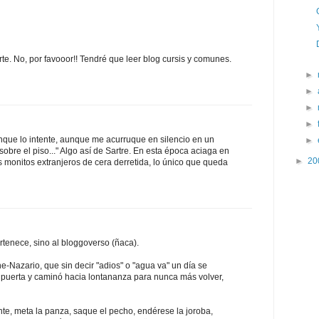
te. No, por favooor!! Tendré que leer blog cursis y comunes.
►
►
►
►
unque lo intente, aunque me acurruque en silencio en un
►
sobre el piso..." Algo así de Sartre. En esta época aciaga en
►
20
s monitos extranjeros de cera derretida, lo único que queda
ertenece, sino al bloggoverso (ñaca).
-Nazario, que sin decir "adios" o "agua va" un día se
a puerta y caminó hacia lontananza para nunca más volver,
e, meta la panza, saque el pecho, endérese la joroba,