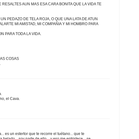
 RESALTES AUN MAS ESA CARA BONITA QUE LA VIDA TE
 UN PEDAZO DE TELA ROJA, O QUE UNA LATA DE ATUN
LARTE MI AMISTAD, MI COMPAÑIA Y MI HOMBRO PARA
N PARA TODA LA VIDA.
LAS COSAS
.
a.
no, el Cava.
.. es un estertor que te recorre el tuétano... que te
 helado... soy parte de ello... y eso me entristece... se