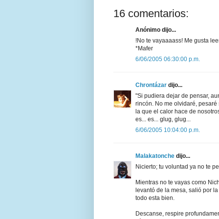
16 comentarios:
Anónimo dijo...
!No te vayaaaass! Me gusta leer
*Mafer
6/06/2005 06:30:00 p.m.
Chrontázar
dijo...
"Si pudiera dejar de pensar, a
rincón. No me olvidaré, pesaré 
la que el calor hace de nosotro
es... es... glug, glug...
6/06/2005 10:04:00 p.m.
Malakatonche
dijo...
Nicierto; tu voluntad ya no te p
Mientras no te vayas como Niche
levantó de la mesa, salió por l
todo esta bien.
Descanse, respire profundament