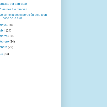
Gracias por participar
Y viernes fue otra vez
De cómo la desesperación deja a un
paso de la atar...
mayo
(18)
abril
(14)
marzo
(10)
febrero
(24)
enero
(29)
04
(84)