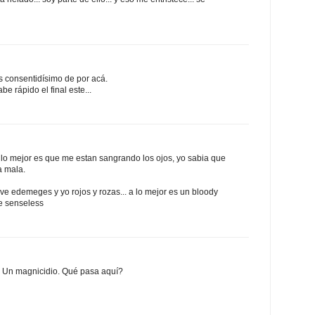
 consentidísimo de por acá.
 rápido el final este...
o a lo mejor es que me estan sangrando los ojos, yo sabia que
a mala.
o ve edemeges y yo rojos y rozas... a lo mejor es un bloody
se senseless
s. Un magnicidio. Qué pasa aquí?