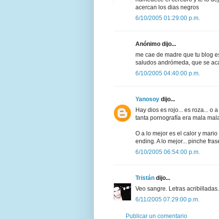
acercan los dias negros
6/10/2005 01:29:00 p.m.
Anónimo dijo...
me cae de madre que tu blog es
saludos andrómeda, que se acabe
6/10/2005 04:40:00 p.m.
Yanosoy
dijo...
Hay dios es rojo... es roza... 
tanta pornografía era mala mal
O a lo mejor es el calor y mari
ending. A lo mejor... pinche fra
6/10/2005 06:54:00 p.m.
Tristán
dijo...
Veo sangre. Letras acribillada
6/11/2005 07:29:00 p.m.
Publicar un comentario