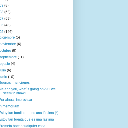
09
(8)
08
(52)
07
(59)
06
(43)
05
(146)
diciembre
(5)
noviembre
(6)
octubre
(9)
septiembre
(11)
agosto
(4)
julio
(6)
junio
(10)
Buenas intenciones
Me and you, what´s going on? All we
seem to know i...
Por ahora, improvisar
In memoriam
Estoy tan bonita que es una lástima (*)
Estoy tan bonita que es una lástima
Prometo hacer cualquier cosa