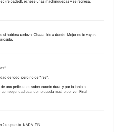
ec (reloaded), échese unas machingüepas y se regresa,
 si hubiera certeza. Chaaa. Irte a dónde. Mejor no te vayas,
riosidá.
vas?
dad de todo, pero no de "irse".
 de una película es saber cuanto dura, y por lo tanto al
r con seguridad cuando no queda mucho por ver. Final
cer? respuesta: NADA. FIN.