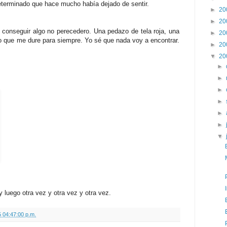
determinado que hace mucho había dejado de sentir.
►
20
►
20
 conseguir algo no perecedero. Una pedazo de tela roja, una
►
20
ro que me dure para siempre. Yo sé que nada voy a encontrar.
►
20
▼
20
►
►
►
►
►
►
▼
y luego otra vez y otra vez y otra vez.
 04:47:00 p.m.