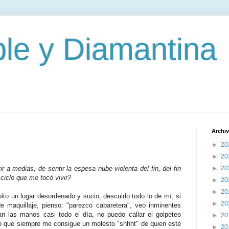
le y Diamantina
Archiv
►
20
►
20
 a medias, de sentir la espesa nube violenta del fin, del fin
►
20
e ciclo que me tocó vivir?
►
20
►
20
bito un lugar desordenado y sucio, descuido todo lo de mí, si
►
20
e maquillaje, pienso: "parezco cabaretera", veo inminentes
an las manos casi todo el día, no puedo callar el golpeteo
►
20
so que siempre me consigue un molesto "shhht" de quien esté
►
20