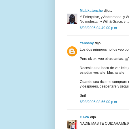
Malakatonche
dijo...
Y Enterprise, y Andromeda, y W
No molestar, y Will & Grace, y ...
6/08/2005 04:49:00 p.m.
Yanosoy
dijo...
Los dos primeros no los veo po
Pero ok ok, veo otras tantas. ¡¡¡
Necesito una beca de ver-tele
estudiar ves tele. Mucha tele.
Cuando sea rico me comprare m
y despueés, despertaré y segui
Snif
6/08/2005 08:56:00 p.m.
CAVA
dijo...
NADIE MAS TE CUIDARA MEJ