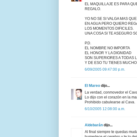
EL MAQUILLAJE ES PARA QUE
REGALO.
YO NO SE SI VALGA MAS QUE
EN AGUA PERO QUIERO REGA
LOS MOMENTOS DIFICILES.
UNA COSA SI TE ASEGURO SO
P.D.
EL NOMBRE NO IMPORTA
EL HONOR Y LA DIGNIDAD
SON SUPERIORES A TODAS 
Y DE ESO TU TIENES MUCHO
6/09/2005 09:47:00 p.m.
El Mareo
dijo...
La verdad, conmovedor el Cav
Lo dijo con el corazón en la ma
Prohibido cabulearse al Cava.
6/10/2005 12:08:00 a.m.
Aldebarán
dijo...
Al final siempre te quedas muda.
humedece el cerebro y te lo deja