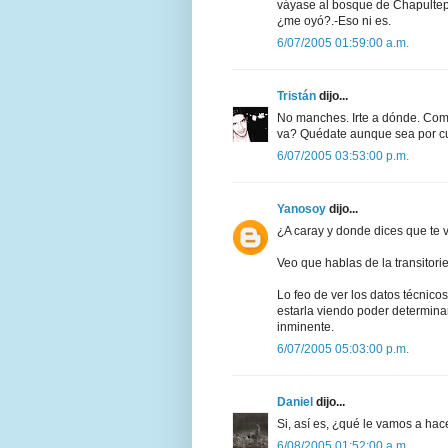
váyase al bosque de Chapultep
¿me oyó?.-Eso ni es.
6/07/2005 01:59:00 a.m.
Tristán
dijo...
No manches. Irte a dónde. Como
va? Quédate aunque sea por cu
6/07/2005 03:53:00 p.m.
Yanosoy
dijo...
¿A caray y donde dices que te 
Veo que hablas de la transitorie
Lo feo de ver los datos técnicos
estarla viendo poder determina
inminente.
6/07/2005 05:03:00 p.m.
Daniel
dijo...
Si, así es, ¿qué le vamos a ha
6/08/2005 01:52:00 a.m.